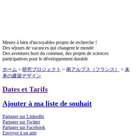
Menez à bien d'incroyables projets de recherche !
Des séjours de vacances qui changent le monde
Des aventures hors du commun, des projets de sciences
participatives pour le développement durable
ホーム
>
研究プロジェクト
>
南アルプス（フランス）
>
未
来の建築デザイン
Dates et Tarifs
Ajouter à ma liste de souhait
Partager sur LinkedIn
Partager sur Twitter
Partager sur Facebook
Envoyer à un ami