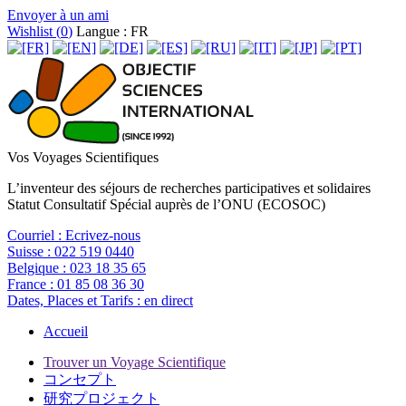
Envoyer à un ami
Wishlist (
0
)
Langue : FR
Vos Voyages Scientifiques
L’inventeur des séjours de recherches participatives et solidaires
Statut Consultatif Spécial auprès de l’ONU (ECOSOC)
Courriel :
Ecrivez-nous
Suisse :
022 519 0440
Belgique :
023 18 35 65
France :
01 85 08 36 30
Dates, Places et Tarifs :
en direct
Accueil
Trouver un Voyage Scientifique
コンセプト
研究プロジェクト