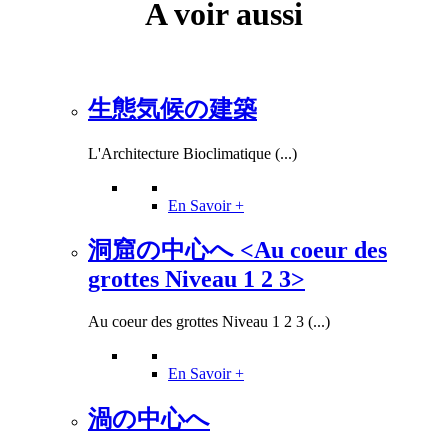
A voir aussi
生態気候の建築
L'Architecture Bioclimatique (...)
En Savoir +
洞窟の中心へ <Au coeur des
grottes Niveau 1 2 3>
Au coeur des grottes Niveau 1 2 3 (...)
En Savoir +
渦の中心へ