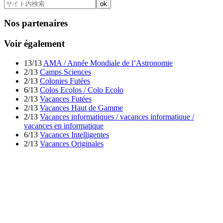
Nos partenaires
Voir également
13/13
AMA / Année Mondiale de l’Astronomie
2/13
Camps Sciences
2/13
Colonies Futées
6/13
Colos Ecolos / Colo Ecolo
2/13
Vacances Futées
2/13
Vacances Haut de Gamme
2/13
Vacances informatiques / vacances informatique /
vacances en informatique
6/13
Vacances Intelligentes
2/13
Vacances Originales